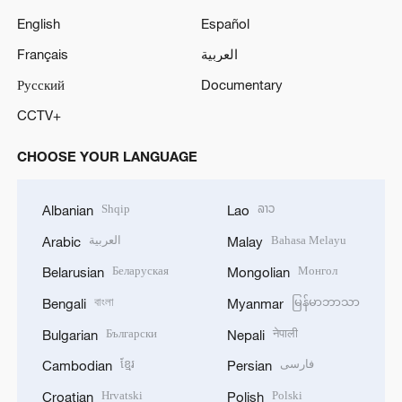
English
Español
Français
العربية
Русский
Documentary
CCTV+
CHOOSE YOUR LANGUAGE
Shqip
ລາວ
Albanian
Lao
العربية
Bahasa Melayu
Arabic
Malay
Беларуская
Монгол
Belarusian
Mongolian
বাংলা
မြန်မာဘာသာ
Bengali
Myanmar
Български
नेपाली
Bulgarian
Nepali
ខ្មែរ
فارسی
Cambodian
Persian
Hrvatski
Polski
Croatian
Polish