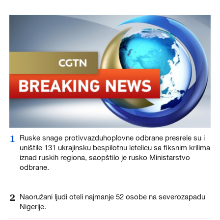
1
Ruske snage protivvazduhoplovne odbrane presrele su i
uništile 131 ukrajinsku bespilotnu letelicu sa fiksnim krilima
iznad ruskih regiona, saopštilo je rusko Ministarstvo
odbrane.
2
Naoružani ljudi oteli najmanje 52 osobe na severozapadu
Nigerije.