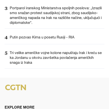
3
Portparol iranskog Ministarstva spoljnih poslova: „Izrazili
smo snažan protest saudijskoj strani, zbog saudijsko-
američkog napada na Irak na različite načine, uključujući i
diplomatske“.
4
Putin pozvao Kima u posetu Rusiji - RIA
5
Tri velike američke vojne kolone napuštaju Irak i kreću se
ka Jordanu u okviru završetka povlačenja američkih
snaga iz Iraka
EXPLORE MORE