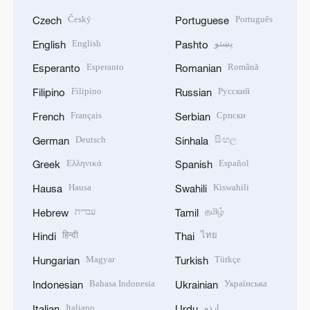
Český
Português
Czech
Portuguese
English
پښتو
English
Pashto
Esperanto
Română
Esperanto
Romanian
Filipino
Русский
Filipino
Russian
Français
Српски
French
Serbian
Deutsch
සිංහල
German
Sinhala
Ελληνικά
Español
Greek
Spanish
Hausa
Kiswahili
Hausa
Swahili
עברית
தமிழ்
Hebrew
Tamil
हिन्दी
ไทย
Hindi
Thai
Magyar
Türkçe
Hungarian
Turkish
Bahasa Indonesia
Українська
Indonesian
Ukrainian
Italiano
اردو
Italian
Urdu