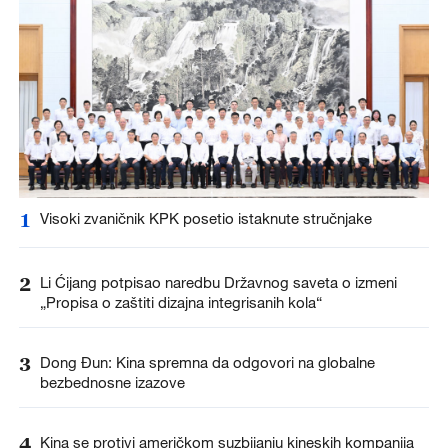
1
Visoki zvaničnik KPK posetio istaknute stručnjake
2
Li Ćijang potpisao naredbu Državnog saveta o izmeni
„Propisa o zaštiti dizajna integrisanih kola“
3
Dong Đun: Kina spremna da odgovori na globalne
bezbednosne izazove
4
Kina se protivi američkom suzbijanju kineskih kompanija