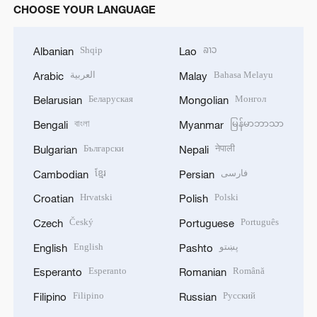
CHOOSE YOUR LANGUAGE
Shqip
ລາວ
Albanian
Lao
العربية
Bahasa Melayu
Arabic
Malay
Беларуская
Монгол
Belarusian
Mongolian
বাংলা
မြန်မာဘာသာ
Bengali
Myanmar
Български
नेपाली
Bulgarian
Nepali
ខ្មែរ
فارسی
Cambodian
Persian
Hrvatski
Polski
Croatian
Polish
Český
Português
Czech
Portuguese
English
پښتو
English
Pashto
Esperanto
Română
Esperanto
Romanian
Filipino
Русский
Filipino
Russian