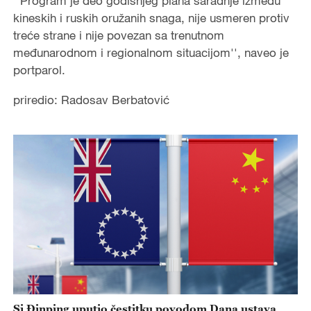
''Program je deo godišnjeg plana saradnje između
kineskih i ruskih oružanih snaga, nije usmeren protiv
treće strane i nije povezan sa trenutnom
međunarodnom i regionalnom situacijom'', naveo je
portparol.
priredio: Radosav Berbatović
Si Đinping uputio čestitku povodom Dana ustava