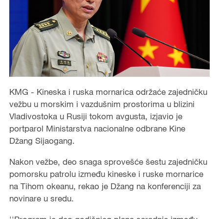
KMG - Kineska i ruska mornarica održaće zajedničku
vežbu u morskim i vazdušnim prostorima u blizini
Vladivostoka u Rusiji tokom avgusta, izjavio je
portparol Ministarstva nacionalne odbrane Kine
Džang Sijaogang.
Nakon vežbe, deo snaga sprovešće šestu zajedničku
pomorsku patrolu između kineske i ruske mornarice
na Tihom okeanu, rekao je Džang na konferenciji za
novinare u sredu.