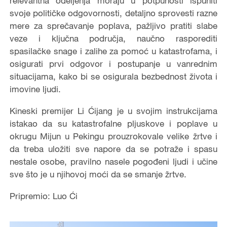
relevantna odeljenja moraju u potpunosti ispuniti
svoje političke odgovornosti, detaljno sprovesti razne
mere za sprečavanje poplava, pažljivo pratiti slabe
veze i ključna područja, naučno rasporediti
spasilačke snage i zalihe za pomoć u katastrofama, i
osigurati prvi odgovor i postupanje u vanrednim
situacijama, kako bi se osigurala bezbednost života i
imovine ljudi.
Kineski premijer Li Ćijang je u svojim instrukcijama
istakao da su katastrofalne pljuskove i poplave u
okrugu Mijun u Pekingu prouzrokovale velike žrtve i
da treba uložiti sve napore da se potraže i spasu
nestale osobe, pravilno nasele pogođeni ljudi i učine
sve što je u njihovoj moći da se smanje žrtve.
Pripremio: Luo Ći