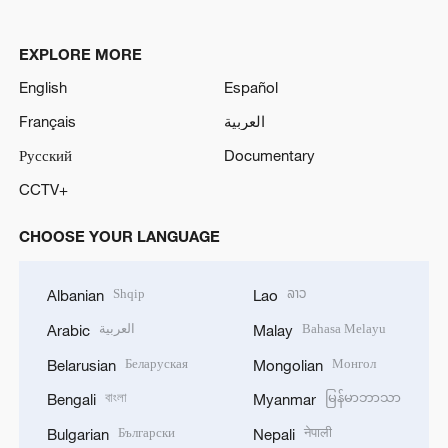
EXPLORE MORE
English
Español
Français
العربية
Русский
Documentary
CCTV+
CHOOSE YOUR LANGUAGE
Shqip
ລາວ
Albanian
Lao
العربية
Bahasa Melayu
Arabic
Malay
Беларуская
Монгол
Belarusian
Mongolian
বাংলা
မြန်မာဘာသာ
Bengali
Myanmar
Български
नेपाली
Bulgarian
Nepali