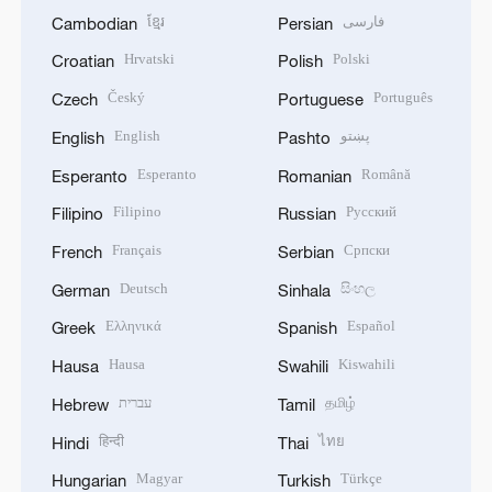
ខ្មែរ
فارسی
Cambodian
Persian
Hrvatski
Polski
Croatian
Polish
Český
Português
Czech
Portuguese
English
پښتو
English
Pashto
Esperanto
Română
Esperanto
Romanian
Filipino
Русский
Filipino
Russian
Français
Српски
French
Serbian
Deutsch
සිංහල
German
Sinhala
Ελληνικά
Español
Greek
Spanish
Hausa
Kiswahili
Hausa
Swahili
עברית
தமிழ்
Hebrew
Tamil
हिन्दी
ไทย
Hindi
Thai
Magyar
Türkçe
Hungarian
Turkish