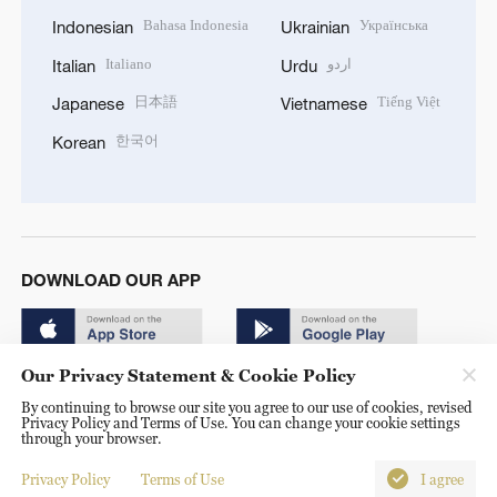
Bahasa Indonesia
Українська
Indonesian
Ukrainian
Italiano
اردو
Italian
Urdu
日本語
Tiếng Việt
Japanese
Vietnamese
한국어
Korean
DOWNLOAD OUR APP
Our Privacy Statement & Cookie Policy
By continuing to browse our site you agree to our use of cookies, revised
Privacy Policy and Terms of Use. You can change your cookie settings
through your browser.
© China Radio International.CRI. All Rights Reserved. 16A
Shijingshan Road, Beijing, China. 100040
Privacy Policy
Terms of Use
I agree