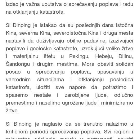
izdao je važna uputstva o sprečavanju poplava i radu
na otklanjanju katastrofa.
Si Đinping je istakao da su poslednjih dana istočna
Kina, severna Kina, severoistočna Kina i druga mesta
nastavili da doživljavaju obilne padavine, izazivajući
poplave i geološke katastrofe, uzrokujući velike žrtve
i materijalnu štetu u Pekingu, Hebeju, Đilinu,
Šandongu i drugim mestima. Mora obaviti solidan
posao u sprečavanju poplava, spasavanju u
vanrednim situacijama i otklanjanju posledica
katastrofa, uložiti sve napore da potražimo i
spasemo nestale i zarobljene ljude, odlučno
premestimo i naselimo ugrožene ljude i minimiziramo
žrtve.
Si Đinping je naglasio da se trenutno nalazimo u
kritičnom periodu sprečavanja poplava. Svi regioni i