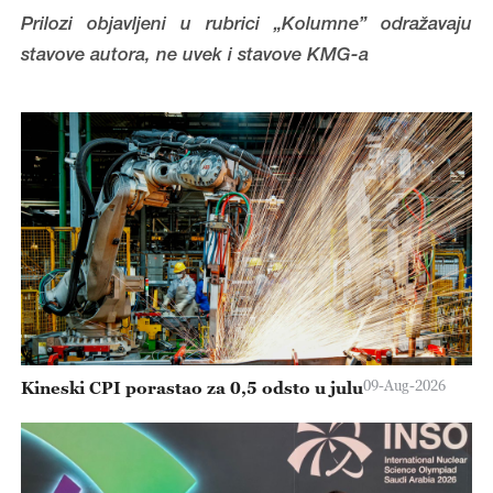
Prilozi objavljeni u rubrici „Kolumne” odražavaju
stavove autora, ne uvek i stavove KMG-a
09-Aug-2026
Kineski CPI porastao za 0,5 odsto u julu