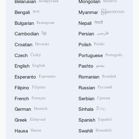
Беларуская
Монгол
Belarusian
Mongolian
বাংলা
မြန်မာဘာသာ
Bengali
Myanmar
Български
नेपाली
Bulgarian
Nepali
ខ្មែរ
فارسی
Cambodian
Persian
Hrvatski
Polski
Croatian
Polish
Český
Português
Czech
Portuguese
English
پښتو
English
Pashto
Esperanto
Română
Esperanto
Romanian
Filipino
Русский
Filipino
Russian
Français
Српски
French
Serbian
Deutsch
සිංහල
German
Sinhala
Ελληνικά
Español
Greek
Spanish
Hausa
Kiswahili
Hausa
Swahili