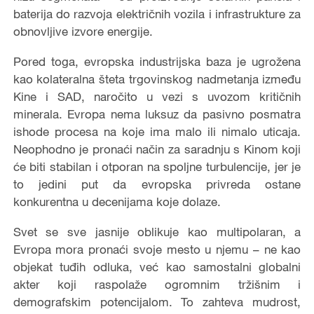
baterija do razvoja električnih vozila i infrastrukture za
obnovljive izvore energije.
Pored toga, evropska industrijska baza je ugrožena
kao kolateralna šteta trgovinskog nadmetanja između
Kine i SAD, naročito u vezi s uvozom kritičnih
minerala. Evropa nema luksuz da pasivno posmatra
ishode procesa na koje ima malo ili nimalo uticaja.
Neophodno je pronaći način za saradnju s Kinom koji
će biti stabilan i otporan na spoljne turbulencije, jer je
to jedini put da evropska privreda ostane
konkurentna u decenijama koje dolaze.
Svet se sve jasnije oblikuje kao multipolaran, a
Evropa mora pronaći svoje mesto u njemu – ne kao
objekat tuđih odluka, već kao samostalni globalni
akter koji raspolaže ogromnim tržišnim i
demografskim potencijalom. To zahteva mudrost,