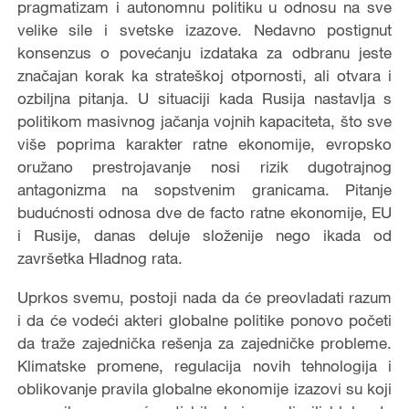
pragmatizam i autonomnu politiku u odnosu na sve
velike sile i svetske izazove. Nedavno postignut
konsenzus o povećanju izdataka za odbranu jeste
značajan korak ka strateškoj otpornosti, ali otvara i
ozbiljna pitanja. U situaciji kada Rusija nastavlja s
politikom masivnog jačanja vojnih kapaciteta, što sve
više poprima karakter ratne ekonomije, evropsko
oružano prestrojavanje nosi rizik dugotrajnog
antagonizma na sopstvenim granicama. Pitanje
budućnosti odnosa dve de facto ratne ekonomije, EU
i Rusije, danas deluje složenije nego ikada od
završetka Hladnog rata.
Uprkos svemu, postoji nada da će preovladati razum
i da će vodeći akteri globalne politike ponovo početi
da traže zajednička rešenja za zajedničke probleme.
Klimatske promene, regulacija novih tehnologija i
oblikovanje pravila globalne ekonomije izazovi su koji