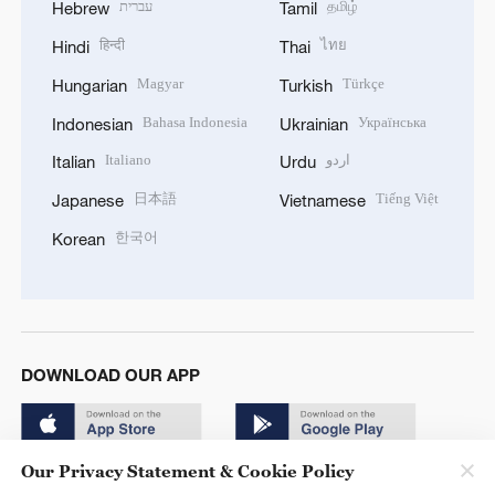
עברית
தமிழ்
Hebrew
Tamil
हिन्दी
ไทย
Hindi
Thai
Magyar
Türkçe
Hungarian
Turkish
Bahasa Indonesia
Українська
Indonesian
Ukrainian
Italiano
اردو
Italian
Urdu
日本語
Tiếng Việt
Japanese
Vietnamese
한국어
Korean
DOWNLOAD OUR APP
Our Privacy Statement & Cookie Policy