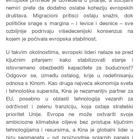
nemiri prete da dodatno oslabe koheziju evropskih
društava. Migracioni pritisci ostaju snažni, dok
političke snage s margina – i levice i desnice – sve
ozbiljnije podrivaju višedecenijski konsenzus na
kojem je počivala evropska stabilnost.
U takvim okolnostima, evropski lideri nalaze se pred
ključnim pitanjem: kako stabilizovati stanje i
istovremeno obezbediti kapacitete za budućnost?
Odgovor se, između ostalog, krije u redefinisanju
odnosa s Kinom. Kao druga najveća ekonomija sveta
i tehnološka supersila, Kina je nezamenljiv partner za
EU, posebno u oblasti tehnologija vezanih za
održivost i zelenu tranziciju, koja ostaje strateški
prioritet Unije. Evropa ne može ostvariti svoje
ambiciozne klimatske ciljeve bez pristupa ključnim
tehnologijama i resursima, a Kina je globalni lider u
nizu segmenata – od proizvodnje solarnih panela i