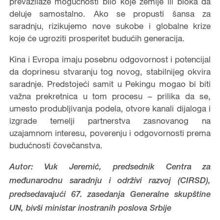
prevazilaze mogućnosti bilo koje zemlje ili bloka da
deluje samostalno. Ako se propusti šansa za
saradnju, rizikujemo nove sukobe i globalne krize
koje će ugroziti prosperitet budućih generacija.
Kina i Evropa imaju posebnu odgovornost i potencijal
da doprinesu stvaranju tog novog, stabilnijeg okvira
saradnje. Predstojeći samit u Pekingu mogao bi biti
važna prekretnica u tom procesu – prilika da se,
umesto produbljivanja podela, otvore kanali dijaloga i
izgrade temelji partnerstva zasnovanog na
uzajamnom interesu, poverenju i odgovornosti prema
budućnosti čovečanstva.
Autor:
Vuk Jeremić, predsednik Centra za
međunarodnu saradnju i održivi razvoj (CIRSD),
predsedavajući 67. zasedanja Generalne skupštine
UN, bivši ministar inostranih poslova Srbije