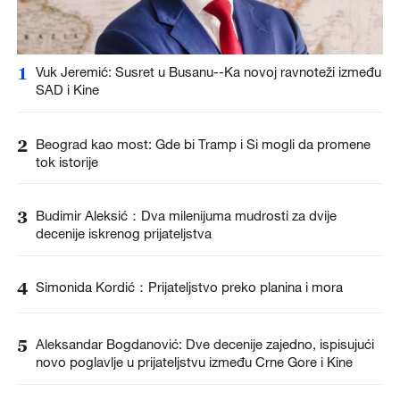
1
Vuk Jeremić: Susret u Busanu--Ka novoj ravnoteži između
SAD i Kine
2
Beograd kao most: Gde bi Tramp i Si mogli da promene
tok istorije
3
Budimir Aleksić：Dva milenijuma mudrosti za dvije
decenije iskrenog prijateljstva
4
Simonida Kordić：Prijateljstvo preko planina i mora
5
Aleksandar Bogdanović: Dve decenije zajedno, ispisujući
novo poglavlje u prijateljstvu između Crne Gore i Kine