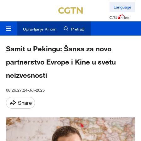
Language
Upravljanje Kinom
Pretraži
Samit u Pekingu: Šansa za novo
partnerstvo Evrope i Kine u svetu
neizvesnosti
08:26:27,24-Jul-2025
Share