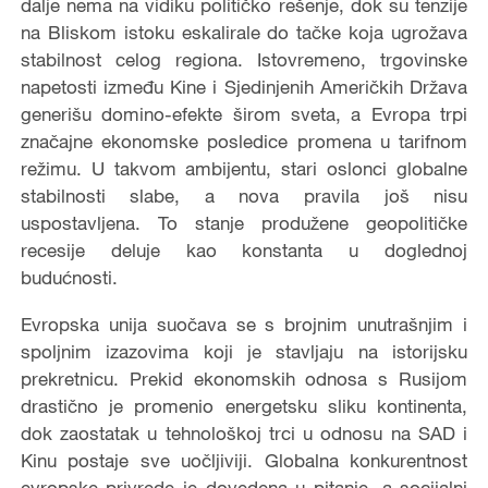
dalje nema na vidiku političko rešenje, dok su tenzije
na Bliskom istoku eskalirale do tačke koja ugrožava
stabilnost celog regiona. Istovremeno, trgovinske
napetosti između Kine i Sjedinjenih Američkih Država
generišu domino-efekte širom sveta, a Evropa trpi
značajne ekonomske posledice promena u tarifnom
režimu. U takvom ambijentu, stari oslonci globalne
stabilnosti slabe, a nova pravila još nisu
uspostavljena. To stanje produžene geopolitičke
recesije deluje kao konstanta u doglednoj
budućnosti.
Evropska unija suočava se s brojnim unutrašnjim i
spoljnim izazovima koji je stavljaju na istorijsku
prekretnicu. Prekid ekonomskih odnosa s Rusijom
drastično je promenio energetsku sliku kontinenta,
dok zaostatak u tehnološkoj trci u odnosu na SAD i
Kinu postaje sve uočljiviji. Globalna konkurentnost
evropske privrede je dovedena u pitanje, a socijalni