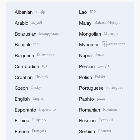
Shqip
ລາວ
Albanian
Lao
العربية
Bahasa Melayu
Arabic
Malay
Беларуская
Монгол
Belarusian
Mongolian
বাংলা
မြန်မာဘာသာ
Bengali
Myanmar
Български
नेपाली
Bulgarian
Nepali
ខ្មែរ
فارسی
Cambodian
Persian
Hrvatski
Polski
Croatian
Polish
Český
Português
Czech
Portuguese
English
پښتو
English
Pashto
Esperanto
Română
Esperanto
Romanian
Filipino
Русский
Filipino
Russian
Français
Српски
French
Serbian