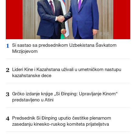
1
Si sastao sa predsednikom Uzbekistana Šavkatom
Mirzijojevom
2
Lideri Kine i Kazahstana uživali u umetničkom nastupu
kazahstanske dece
3
Grčko izdanje knjige „Si Đinping: Upravljanje Kinom“
predstavljeno u Atini
4
Predsednik Si Đinping uputio čestitke plenarnom
zasedanju kinesko-ruskog komiteta prijateljstva