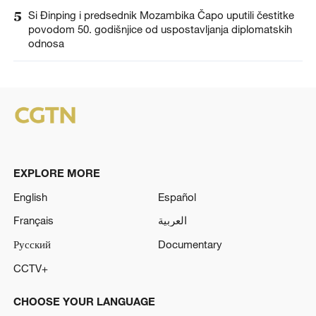
5
Si Đinping i predsednik Mozambika Čapo uputili čestitke
povodom 50. godišnjice od uspostavljanja diplomatskih
odnosa
EXPLORE MORE
English
Español
Français
العربية
Русский
Documentary
CCTV+
CHOOSE YOUR LANGUAGE