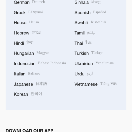
Deutsch
සිංහල
German
Sinhala
Ελληνικά
Español
Greek
Spanish
Hausa
Kiswahili
Hausa
Swahili
עברית
தமிழ்
Hebrew
Tamil
हिन्दी
ไทย
Hindi
Thai
Magyar
Türkçe
Hungarian
Turkish
Bahasa Indonesia
Українська
Indonesian
Ukrainian
Italiano
اردو
Italian
Urdu
日本語
Tiếng Việt
Japanese
Vietnamese
한국어
Korean
DOWNLOAD OUR APP